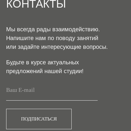
*Meta является экстремистской организацией
и запрещена на территории РФ
+78126020725
+79319750080
contextprostudio@gmail.com