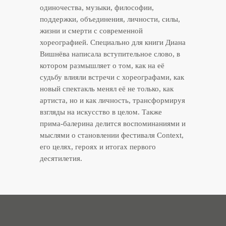
одиночества, музыки, философии,
поддержки, объединения, личности, силы,
жизни и смерти с современной
КОНТАКТЫ
хореографией. Специально для книги Диана
Вишнёва написала вступительное слово, в
котором размышляет о том, как на её
Мы всегда рады взаимодействию.
судьбу влияли встречи с хореографами, как
Напишите нам по поводу занятий
новый спектакль менял её не только, как
или задайте интересующие вопросы.
артиста, но и как личность, трансформируя
Будьте в курсе актуальных
взгляды на искусство в целом. Также
предложений нашей студии!
прима-балерина делится воспоминаниями и
мыслями о становлении фестиваля Context,
его целях, героях и итогах первого
десятилетия.
ПОДПИСАТЬСЯ