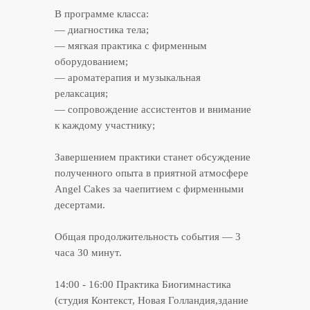
В программе класса:
— диагностика тела;
— мягкая практика с фирменным
оборудованием;
— ароматерапия и музыкальная
релаксация;
— сопровождение ассистентов и внимание
к каждому участнику;
Завершением практики станет обсуждение
полученного опыта в приятной атмосфере
КОНТАКТЫ
Angel Cakes за чаепитием с фирменными
десертами.
Мы всегда рады взаимодействию.
Напишите нам по поводу занятий
Общая продолжительность события — 3
или задайте интересующие вопросы.
часа 30 минут.
Будьте в курсе актуальных
14:00 - 16:00 Практика Биогимнастика
предложений нашей студии!
(студия Контекст, Новая Голландия,здание