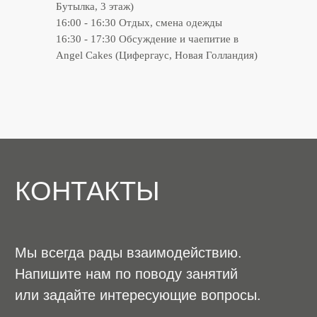
Бутылка, 3 этаж)
16:00 - 16:30 Отдых, смена одежды
16:30 - 17:30 Обсуждение и чаепитие в
Angel Cakes (Цифергаус, Новая Голландия)
ПОДПИСАТЬСЯ
*Meta является экстремистской организацией
и запрещена на территории РФ
+78126020725
+79319750080
contextprostudio@gmail.com