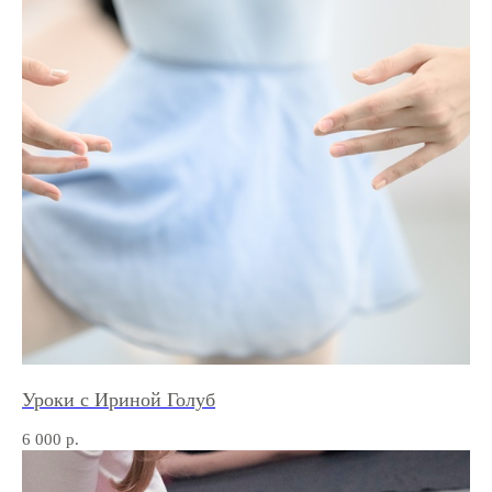
Будьте в курсе актуальных
предложений нашей студии!
ПОДПИСАТЬСЯ
*Meta является экстремистской организацией
и запрещена на территории РФ
+78126020725
+79319750080
Уроки с Ириной Голуб
contextprostudio@gmail.com
6 000
р.